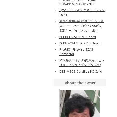
Firewire-SCSI3 Convertor
Type-C ドッキングステーション
10in1
外部接続用超高密度68ピン（オ
ス） ー ハーフピッチ50ピン
SCSIケーブル（オス）1.8m
PCI30LHV SCSI PCI Board
PCI34W WIDE SCSI PCI Board
FireREX1 Firewire-SCSI3
Convertor
SCSI変換コネクタ(内蔵用80ピン
メス - ピンタイプ68ピンメス)
CB31V SCSI CardBus PC Card
About the owner