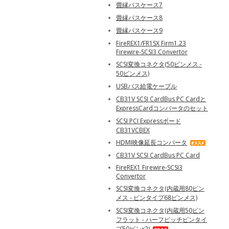
畳縁パスケース7
畳縁パスケース8
畳縁パスケース9
FireREX1/FR1SX Firm1.23
Firewire-SCSI3 Convertor
SCSI変換コネクタ(50ピンメス -
50ピンメス)
USBバス給電ケーブル
CB31V SCSI CardBus PC Cardと
ExpressCardコンバータのセット
SCSI PCI Expressボード
CB31VCBEX
HDMI映像延長コンバータ
CB31V SCSI CardBus PC Card
FireREX1 Firewire-SCSI3
Convertor
SCSI変換コネクタ(内蔵用80ピン
メス - ピンタイプ68ピンメス)
SCSI変換コネクタ(内蔵用50ピン
フラット - ハーフピッチピンタイ
プ50ピンx2)