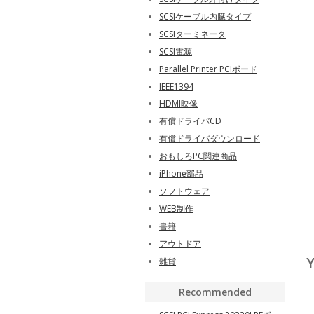
SCSIケーブル内臓タイプ
SCSIターミネータ
SCSI電源
Parallel Printer PCIボード
IEEE1394
HDMI映像
有償ドライバCD
有償ドライバダウンロード
おもしろPC関連商品
iPhone部品
ソフトウェア
WEB制作
書籍
アウトドア
Y
雑貨
Recommended