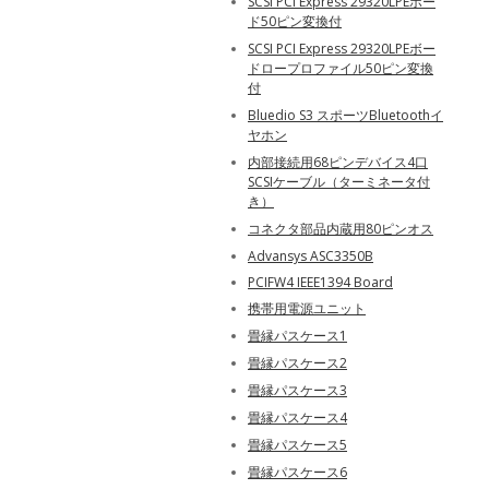
SCSI PCI Express 29320LPEボー
ド50ピン変換付
SCSI PCI Express 29320LPEボー
ドロープロファイル50ピン変換
付
Bluedio S3 スポーツBluetoothイ
ヤホン
内部接続用68ピンデバイス4口
SCSIケーブル（ターミネータ付
き）
コネクタ部品内蔵用80ピンオス
Advansys ASC3350B
PCIFW4 IEEE1394 Board
携帯用電源ユニット
畳縁パスケース1
畳縁パスケース2
畳縁パスケース3
畳縁パスケース4
畳縁パスケース5
畳縁パスケース6