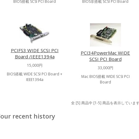
BIOS搭載 SCSI PCI Board
BIOS非搭載 SCSI PCI Board
PCIFS3 WIDE SCSI PCI
PCI34PowerMac WIDE
Board /IEEE1394a
SCSI PCI Board
15,000円
33,000円
BIOS搭載 WIDE SCSI PCI Board +
Mac BIOS搭載 WIDE SCSI PCI
IEEE1394a
Board
全 [5] 商品中 [1-5] 商品を表示していま
our recent history