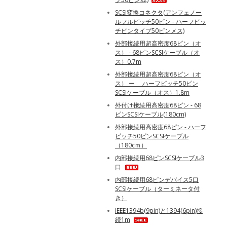
SCSI変換コネクタ(アンフェノー
ルフルピッチ50ピン - ハーフピッ
チピンタイプ50ピンメス)
外部接続用超高密度68ピン（オ
ス） - 68ピンSCSIケーブル（オ
ス）0.7m
外部接続用超高密度68ピン（オ
ス） ー ハーフピッチ50ピン
SCSIケーブル（オス）1.8m
外付け接続用高密度68ピン - 68
ピンSCSIケーブル(180cm)
外部接続用高密度68ピン - ハーフ
ピッチ50ピンSCSIケーブル
（180cｍ）
内部接続用68ピンSCSIケーブル3
口
内部接続用68ピンデバイス5口
SCSIケーブル（ターミネータ付
き）
IEEE1394b(9pin)と1394(6pin)接
続1m