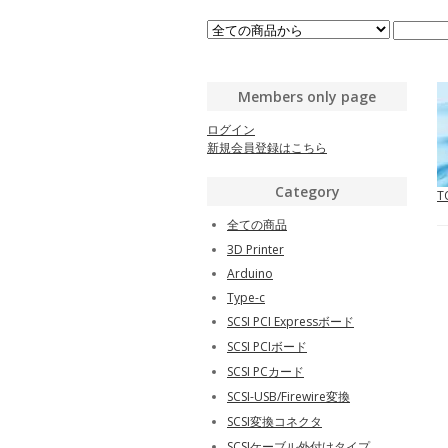
Members only page
ログイン
新規会員登録はこちら
Category
T
全ての商品
3D Printer
Arduino
Type-c
SCSI PCI Expressボード
SCSI PCIボード
SCSI PCカード
SCSI-USB/Firewire変換
SCSI変換コネクタ
SCSIケーブル外付けタイプ