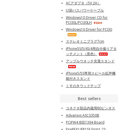
ACアダプタ（5V 2A）
USBバスパワーケーブル
Windows10 Driver CD for
PCI30L/PCI30LH
Windows10 Driver for PCI30
ステレオミニプラグ7cm
iPhone5S/5/4S/4用自分撮りアタ
ッチメント（黒色）
アップルウオッチ充電スタンド
iPhone5/5S専用スピーカ拡声機
能付きスタンド
くすのきウッドチップ
Best sellers
コネクタ部品内蔵用80ピンオス
Advansys ASC3350B
PCIFW4 IEEE1394 Board
FireREX1/FR1SX Firm1.23