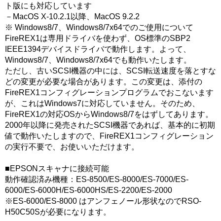
ト版にも対応しています
－MacOS X-10.2.1以降、MacOS 9.2.2
※ Windows8/7、Windows8/7x64でのご使用について
FireREX1は専用ドライバを使わず、OS標準のSBP2
IEEE1394デバイスドライバで動作します。よって、
Windows8/7、Windows8/7x64でも動作いたします。
ただし、古いSCSI機器の中には、SCSI転送速度を落とすな
どの変更が必要な場合があります。この変更は、添付の
FireREX1コンフィグレーションプログラムでおこないます
が、これはWindows7に対応していません。そのため、
FireREX1の対応OSからWindows8/7をはずしてあります。
2000年以降に発売されたSCSI機器であれば、基本的に初期
値で動作いたしますので、FireREX1コンフィグレーション
の実行不要で、お使いいただけます。
■EPSONスキャナに接続可能
動作確認済み機種：ES-8500/ES-8000/ES-7000/ES-
6000/ES-6000H/ES-6000HS/ES-2200/ES-2000
※ES-6000/ES-8000 はアンフェノール形状なのでRSO-
H50C50Sが必要になります。