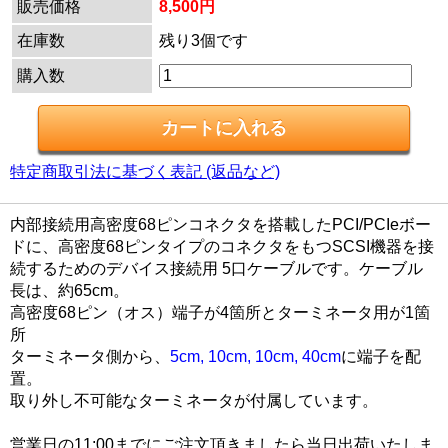
販売価格
8,500円
在庫数
残り3個です
購入数
特定商取引法に基づく表記 (返品など)
内部接続用高密度68ピンコネクタを搭載したPCI/PCIeボー
ドに、高密度68ピンタイプのコネクタをもつSCSI機器を接
続するためのデバイス接続用 5口ケーブルです。ケーブル
長は、約65cm。
高密度68ピン（オス）端子が4箇所とターミネータ用が1箇
所
ターミネータ側から、
5cm, 10cm, 10cm, 40cm
に端子を配
置。
取り外し不可能なターミネータが付属しています。
営業日の11:00までにご注文頂きましたら当日出荷いたしま