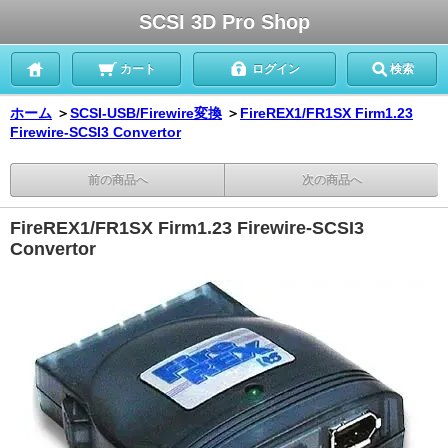
SCSI 3D Pro Shop
カート
ログイン
検索
ホーム
＞
SCSI-USB/Firewire変換
＞
FireREX1/FR1SX Firm1.23
Firewire-SCSI3 Convertor
前の商品へ
次の商品へ
FireREX1/FR1SX Firm1.23 Firewire-SCSI3
Convertor