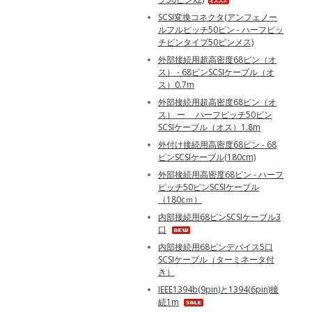
SCSI変換コネクタ(アンフェノー
ルフルピッチ50ピン - ハーフピッ
チピンタイプ50ピンメス)
外部接続用超高密度68ピン（オ
ス） - 68ピンSCSIケーブル（オ
ス）0.7m
外部接続用超高密度68ピン（オ
ス） ー ハーフピッチ50ピン
SCSIケーブル（オス）1.8m
外付け接続用高密度68ピン - 68
ピンSCSIケーブル(180cm)
外部接続用高密度68ピン - ハーフ
ピッチ50ピンSCSIケーブル
（180cｍ）
内部接続用68ピンSCSIケーブル3
口
内部接続用68ピンデバイス5口
SCSIケーブル（ターミネータ付
き）
IEEE1394b(9pin)と1394(6pin)接
続1m