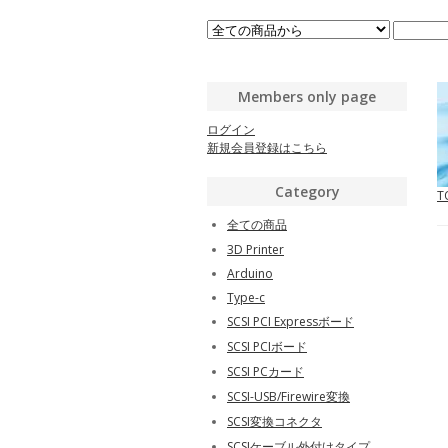
Members only page
ログイン
新規会員登録はこちら
Category
T
全ての商品
3D Printer
Arduino
Type-c
SCSI PCI Expressボード
SCSI PCIボード
SCSI PCカード
SCSI-USB/Firewire変換
SCSI変換コネクタ
SCSIケーブル外付けタイプ