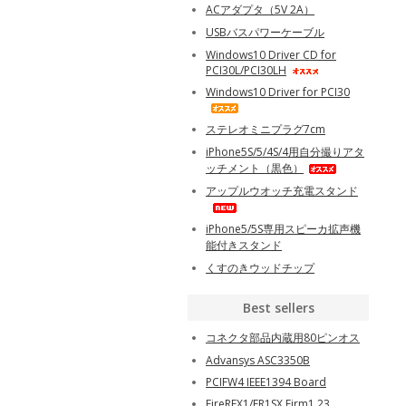
ACアダプタ（5V 2A）
USBバスパワーケーブル
Windows10 Driver CD for
PCI30L/PCI30LH
Windows10 Driver for PCI30
ステレオミニプラグ7cm
iPhone5S/5/4S/4用自分撮りアタ
ッチメント（黒色）
アップルウオッチ充電スタンド
iPhone5/5S専用スピーカ拡声機
能付きスタンド
くすのきウッドチップ
Best sellers
コネクタ部品内蔵用80ピンオス
Advansys ASC3350B
PCIFW4 IEEE1394 Board
FireREX1/FR1SX Firm1.23