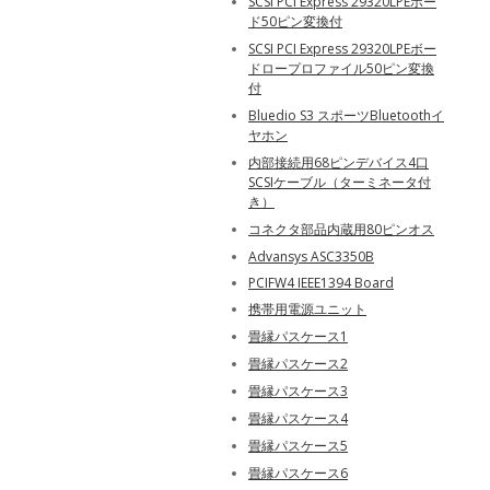
SCSI PCI Express 29320LPEボー
ド50ピン変換付
SCSI PCI Express 29320LPEボー
ドロープロファイル50ピン変換
付
Bluedio S3 スポーツBluetoothイ
ヤホン
内部接続用68ピンデバイス4口
SCSIケーブル（ターミネータ付
き）
コネクタ部品内蔵用80ピンオス
Advansys ASC3350B
PCIFW4 IEEE1394 Board
携帯用電源ユニット
畳縁パスケース1
畳縁パスケース2
畳縁パスケース3
畳縁パスケース4
畳縁パスケース5
畳縁パスケース6