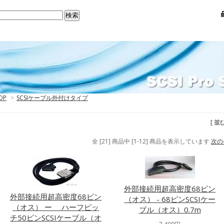
OP
>
SCSIケーブル外付けタイプ
[ 並
全 [21] 商品中 [1-12] 商品を表示しています
次の
外部接続用超高密度68ピン
外部接続用超高密度68ピン
（オス） - 68ピンSCSIケー
（オス） ー ハーフピッ
ブル（オス）0.7m
チ50ピンSCSIケーブル（オ