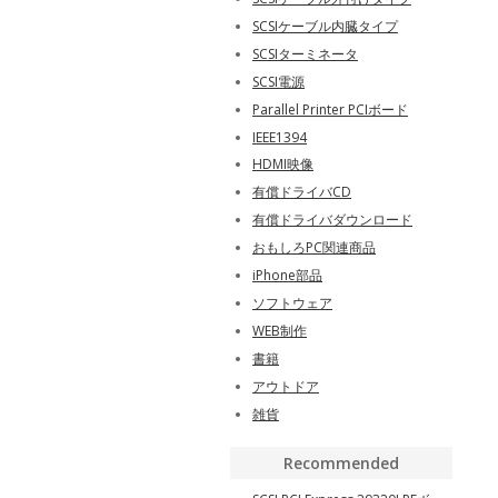
SCSIケーブル内臓タイプ
SCSIターミネータ
SCSI電源
Parallel Printer PCIボード
IEEE1394
HDMI映像
有償ドライバCD
有償ドライバダウンロード
おもしろPC関連商品
iPhone部品
ソフトウェア
WEB制作
書籍
アウトドア
雑貨
Recommended