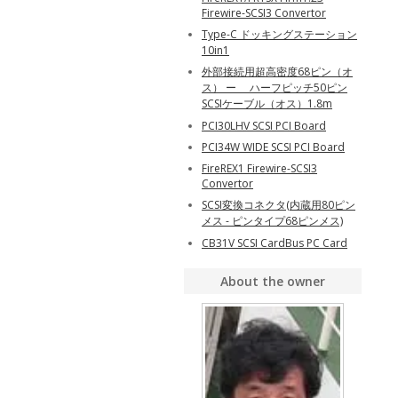
Firewire-SCSI3 Convertor
Type-C ドッキングステーション
10in1
外部接続用超高密度68ピン（オ
ス） ー ハーフピッチ50ピン
SCSIケーブル（オス）1.8m
PCI30LHV SCSI PCI Board
PCI34W WIDE SCSI PCI Board
FireREX1 Firewire-SCSI3
Convertor
SCSI変換コネクタ(内蔵用80ピン
メス - ピンタイプ68ピンメス)
CB31V SCSI CardBus PC Card
About the owner