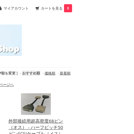
マイアカウント
カートを見る
0
び順を変更 ]
-
おすすめ順
-
価格順
-
新着順
ページへ
外部接続用超高密度68ピン
（オス） - ハーフピッチ50
ピンSCSIケーブル（メス）