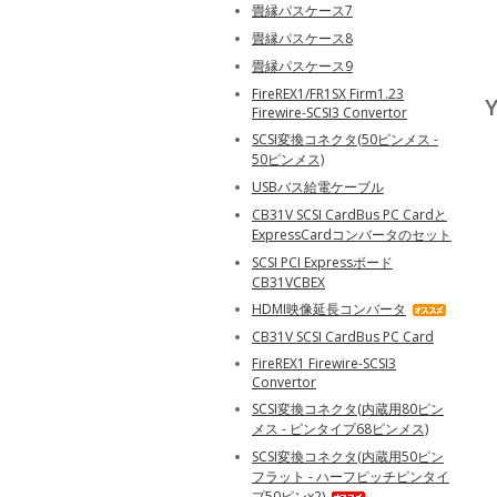
畳縁パスケース7
畳縁パスケース8
畳縁パスケース9
FireREX1/FR1SX Firm1.23
Y
Firewire-SCSI3 Convertor
SCSI変換コネクタ(50ピンメス -
50ピンメス)
USBバス給電ケーブル
CB31V SCSI CardBus PC Cardと
ExpressCardコンバータのセット
SCSI PCI Expressボード
CB31VCBEX
HDMI映像延長コンバータ
CB31V SCSI CardBus PC Card
FireREX1 Firewire-SCSI3
Convertor
SCSI変換コネクタ(内蔵用80ピン
メス - ピンタイプ68ピンメス)
SCSI変換コネクタ(内蔵用50ピン
フラット - ハーフピッチピンタイ
プ50ピンx2)