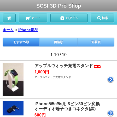
SCSI 3D Pro Shop
カート
ログイン
検索
ホーム
＞
iPhone部品
おすすめ順
価格順
新着順
1-10 / 10
アップルウオッチ充電スタンド
1,000円
アップルウオッチ充電スタンド
iPhone5/5c/5s用 8ピン30ピン変換
オーディオ端子つきコネクタ(黒)
600円